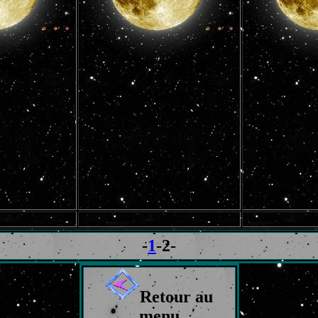
-
1
-2-
Retour au
menu