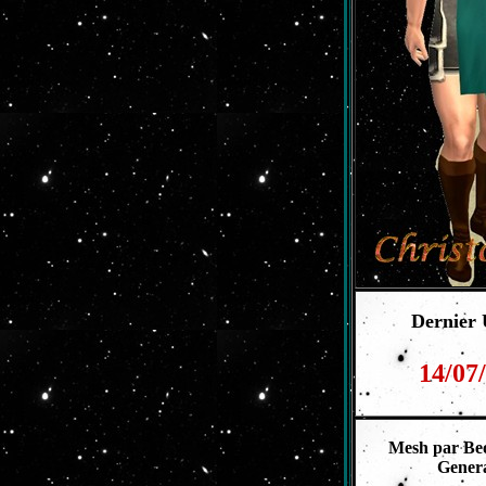
Dernier
14/07
Mesh par Be
Gener