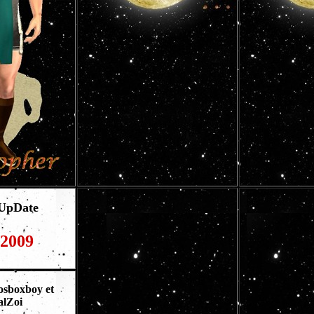
 UpDate
/2009
osboxboy et
alZo
i