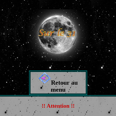
Retour au
menu
!! Attention !!