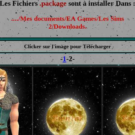
Les Fichiers
.package
sont à installer Dans 
..../Mes documents/EA Games/Les Sims
2/Downloads.
Clicker sur l'image pour Télécharger
-
1
-2-