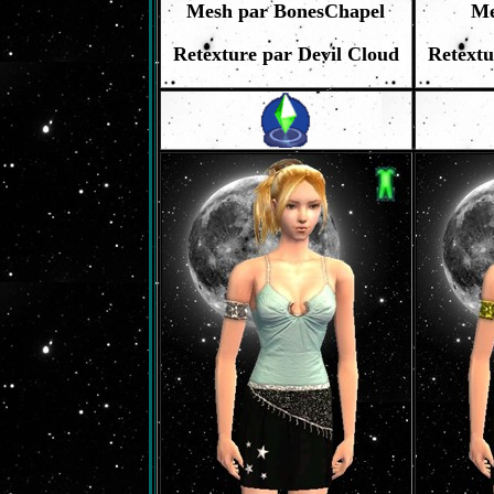
Mesh par BonesChapel
Me
Retexture par Devil Cloud
Retextu