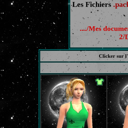
Les Fichiers
.pac
..../Mes docum
2/
Clicker sur 