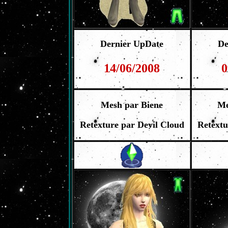
Dernier UpDate
De
14/06/2008
0
Mesh par Biene
Me
Retexture par Devil Cloud
Retextu