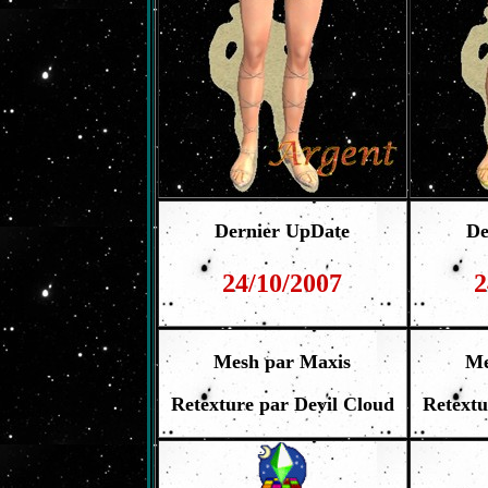
Dernier UpDate
De
24/10/2007
2
Mesh par Maxis
Me
Retexture par Devil Cloud
Retextu