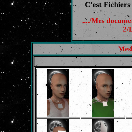
C'est Fichiers 
..../Mes docum
2/
Mesh