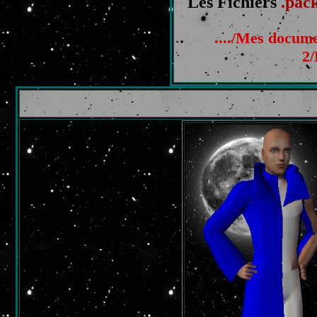
Les Fichiers
.pac
..../Mes docu
2/