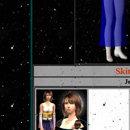
Ski
J