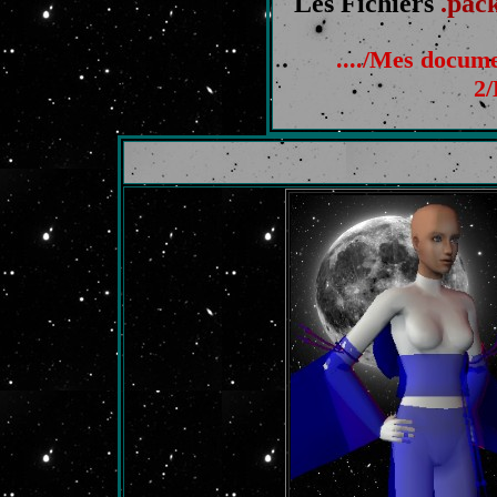
Les Fichiers
.pac
..../Mes docu
2/