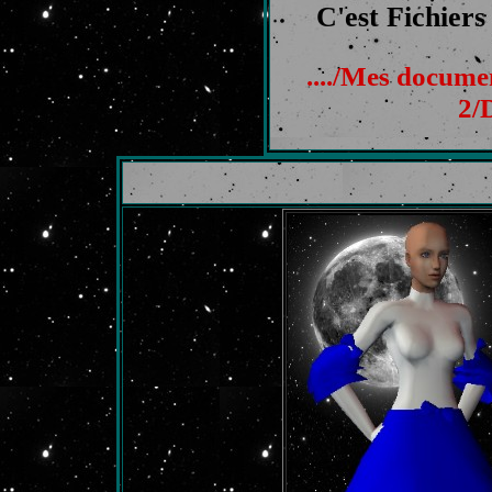
C'est Fichiers 
..../Mes docum
2/