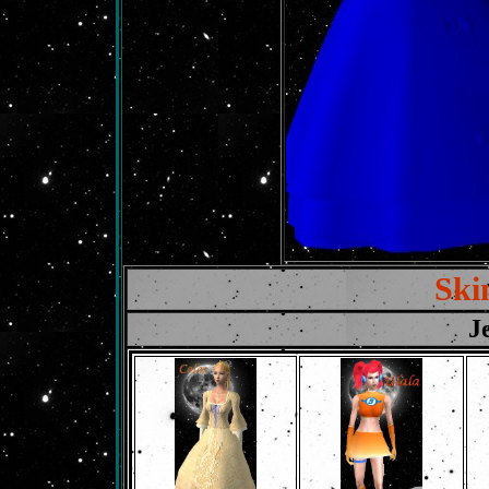
Ski
J