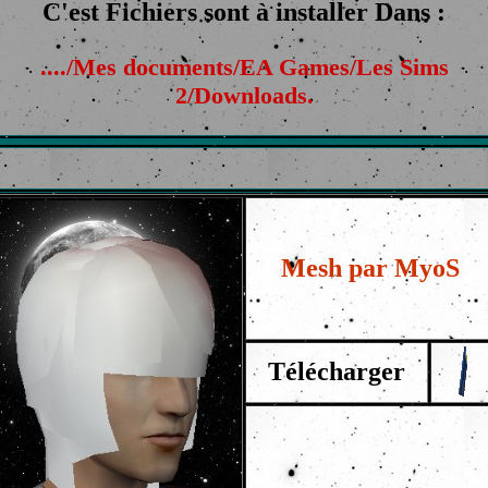
C'est Fichiers sont à installer Dans :
..../Mes documents/EA Games/Les Sims
2/Downloads.
Mesh par MyoS
Télécharger