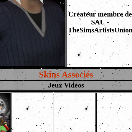
Créateur membre de
SAU -
TheSimsArtistsUnio
Skins Associés
Jeux Vidéos