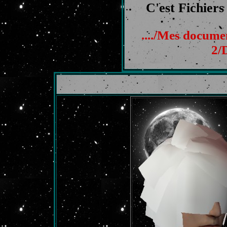
C'est Fichiers 
..../Mes docum
2/