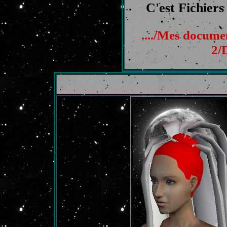
C'est Fichiers 
..../Mes docum
2/