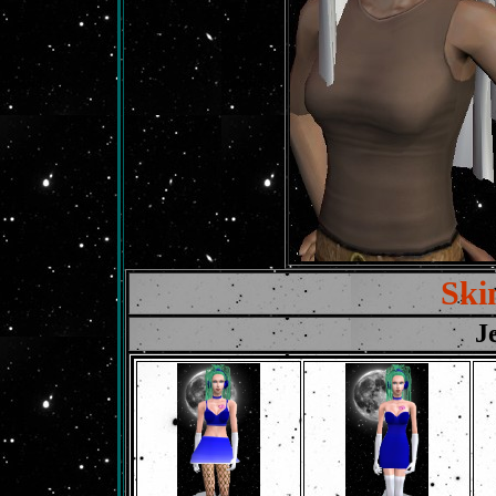
Ski
J