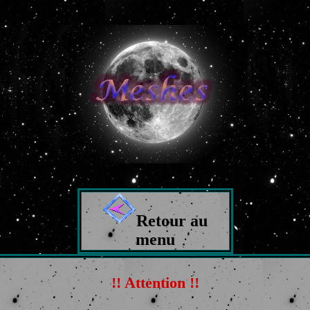
Retour au
menu
!! Attention !!