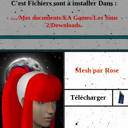
C'est Fichiers sont à installer Dans :
..../Mes documents/EA Games/Les Sims
2/Downloads.
Mesh par Rose
Télécharger