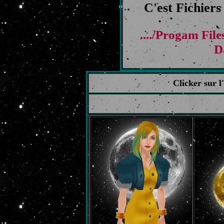
C'est Fichiers 
..../Progam Fi
D
Clicker sur 